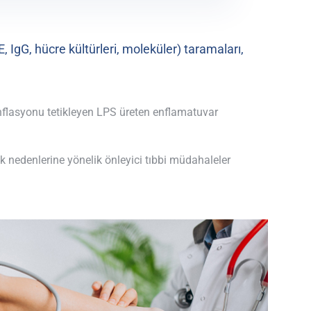
E
,
IgG
, hücre kültürleri, moleküler) taramaları,
enflasyonu tetikleyen LPS üreten enflamatuvar
kök nedenlerine yönelik önleyici tıbbi müdahaleler