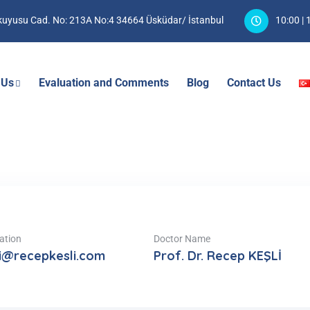
hkuyusu Cad. No: 213A No:4 34664 Üsküdar/ İstanbul
10:00 | 
 Us
Evaluation and Comments
Blog
Contact Us
ation
Doctor Name
li@recepkesli.com
Prof. Dr. Recep KEŞLİ