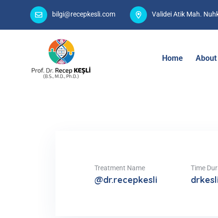
bilgi@recepkesli.com
Validei Atik Mah. Nu
Home
About
Treatment Name
Time Dur
@dr.recepkesli
drkes