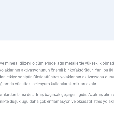
e mineral düzeyi ölçümlerinde; ağır metallerde yükseklik olmadı
n yolaklarının aktivasyonunun önemli bir kofaktörüdür. Yani bu 
dan etkiye sahiptir. Oksidatif stres yolaklarının aktivasyonu durum
lamda vücuttaki selenyum kullanılarak miktarı azalır.
lardan birisi de artmış bağırsak geçirgenliğidir. Azalmış alım ve 
n birlikte düşüklüğü daha çok enflamasyon ve oksidatif stres yola