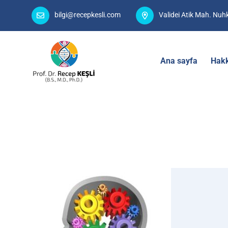
bilgi@recepkesli.com
Validei Atik Mah. Nu
Ana sayfa
Hak